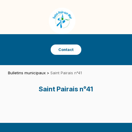
Panneau de gestion des cookies
SAINT-PAIR-SUR-MER
VILLE DE SAINT-PAIR-SUR-MER
Contact
Bulletins municipaux
>
Saint Pairais n°41
Saint Pairais n°41
Skip back to main navigation