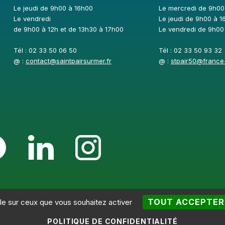
Le jeudi de 9h00 à 16h00
Le mercredi de 9h00
Le vendredi
Le jeudi de 9h00 à 1
de 9h00 à 12h et de 13h30 à 17h00
Le vendredi de 9h00
Tél : 02 33 50 06 50
Tél : 02 33 50 93 32
@ :
contact@saintpairsurmer.fr
@ :
stpair50@france-
TOUT ACCEPTER
ôle sur ceux que vous souhaitez activer
ue de confidentialité
-
Accessibilté
-
Plan du site
-
Gestion des coo
POLITIQUE DE CONFIDENTIALITÉ